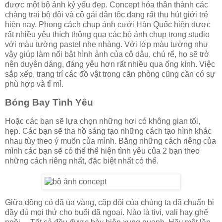
được một bộ ảnh kỷ yếu đẹp. Concept hóa thân thành các
chàng trai bộ đội và cô gái dân tộc đang rất thu hút giới trẻ
hiện nay. Phong cách chụp ảnh cưới Hàn Quốc hiện được
rất nhiều yêu thích thông qua các bộ ảnh chụp trong studio
với màu tường pastel nhẹ nhàng. Với lớp màu tường như
vậy giúp làm nổi bật hình ảnh của cô dâu, chú rể, họ sẽ trở
nên duyên dáng, đáng yêu hơn rất nhiều qua ống kính. Việc
sắp xếp, trang trí các đồ vật trong căn phòng cũng cần có sự
phù hợp và tỉ mỉ.
Bóng Bay Tình Yêu
Hoặc các bạn sẽ lựa chọn những hơi có không gian tối,
hẹp. Các bạn sẽ tha hồ sáng tạo những cách tạo hình khác
nhau tùy theo ý muốn của mình. Bằng những cách riêng của
mình các bạn sẽ có thể thể hiện tình yêu của 2 bạn theo
những cách riêng nhất, đặc biệt nhất có thể.
Giữa đồng cỏ đã úa vàng, cặp đôi của chúng ta đã chuẩn bị
đầy đủ mọi thứ cho buổi dã ngoại. Nào là tivi, vali hay ghế