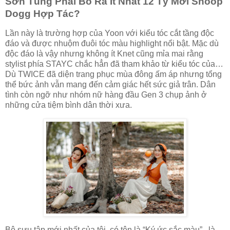
Sơn Tùng Phải Bỏ Ra Ít Nhất 12 Tỷ Mời Snoop
Dogg Hợp Tác?
Lần này là trường hợp của Yoon với kiểu tóc cắt tầng độc
đáo và được nhuộm đuôi tóc màu highlight nổi bật. Mặc dù
độc đáo là vậy nhưng không ít Knet cũng mỉa mai rằng
stylist phía STAYC chắc hẳn đã tham khảo từ kiểu tóc của…
Dù TWICE đã diện trang phục mùa đông ấm áp nhưng tổng
thể bức ảnh vẫn mang đến cảm giác hết sức giả trân. Dân
tình còn ngỡ như nhóm nữ hàng đầu Gen 3 chụp ảnh ở
những cửa tiệm bình dân thời xưa.
Bộ sưu tập mới nhất của tôi, có tên là “Ký ức sắc màu” , là