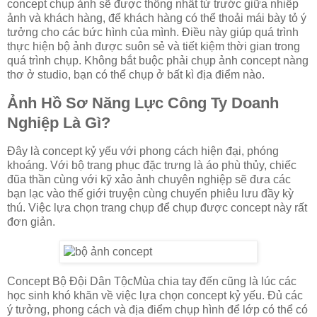
concept chụp ảnh sẽ được thống nhất từ trước giữa nhiếp
ảnh và khách hàng, để khách hàng có thể thoải mái bày tỏ ý
tưởng cho các bức hình của mình. Điều này giúp quá trình
thực hiện bộ ảnh được suôn sẻ và tiết kiệm thời gian trong
quá trình chụp. Không bắt buộc phải chụp ảnh concept nàng
thơ ở studio, bạn có thể chụp ở bất kì địa điểm nào.
Ảnh Hồ Sơ Năng Lực Công Ty Doanh
Nghiệp Là Gì?
Đây là concept kỷ yếu với phong cách hiện đại, phóng
khoáng. Với bộ trang phục đặc trưng là áo phù thủy, chiếc
đũa thần cùng với kỹ xảo ảnh chuyên nghiệp sẽ đưa các
bạn lạc vào thế giới truyện cùng chuyến phiêu lưu đầy kỳ
thú. Việc lựa chọn trang chụp để chụp được concept này rất
đơn giản.
Concept Bộ Đội Dân TộcMùa chia tay đến cũng là lúc các
học sinh khó khăn về việc lựa chọn concept kỷ yếu. Đủ các
ý tưởng, phong cách và địa điểm chụp hình để lớp có thể có