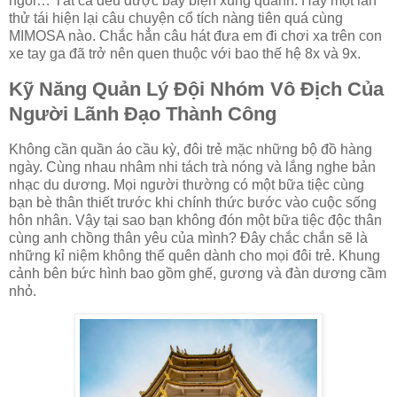
ngồi… Tất cả đều được bày biện xung quanh. Hãy một lần
thử tái hiện lại câu chuyện cổ tích nàng tiên quá cùng
MIMOSA nào. Chắc hẳn câu hát đưa em đi chơi xa trên con
xe tay ga đã trở nên quen thuộc với bao thế hệ 8x và 9x.
Kỹ Năng Quản Lý Đội Nhóm Vô Địch Của
Người Lãnh Đạo Thành Công
Không cần quần áo cầu kỳ, đôi trẻ mặc những bộ đồ hàng
ngày. Cùng nhau nhâm nhi tách trà nóng và lắng nghe bản
nhạc du dương. Mọi người thường có một bữa tiệc cùng
bạn bè thân thiết trước khi chính thức bước vào cuộc sống
hôn nhân. Vậy tại sao bạn không đón một bữa tiệc độc thân
cùng anh chồng thân yêu của mình? Đây chắc chắn sẽ là
những kỉ niệm không thể quên dành cho mọi đôi trẻ. Khung
cảnh bên bức hình bao gồm ghế, gương và đàn dương cầm
nhỏ.