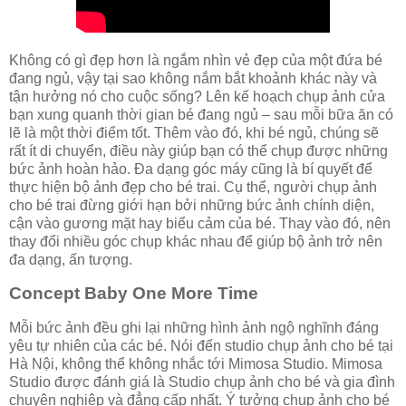
Không có gì đẹp hơn là ngắm nhìn vẻ đẹp của một đứa bé
đang ngủ, vậy tại sao không nắm bắt khoảnh khác này và
tận hưởng nó cho cuộc sống? Lên kế hoạch chụp ảnh cửa
bạn xung quanh thời gian bé đang ngủ – sau mỗi bữa ăn có
lẽ là một thời điểm tốt. Thêm vào đó, khi bé ngủ, chúng sẽ
rất ít di chuyển, điều này giúp bạn có thể chụp được những
bức ảnh hoàn hảo. Đa dạng góc máy cũng là bí quyết để
thực hiện bộ ảnh đẹp cho bé trai. Cụ thể, người chụp ảnh
cho bé trai đừng giới hạn bởi những bức ảnh chính diện,
cận vào gương mặt hay biểu cảm của bé. Thay vào đó, nên
thay đổi nhiều góc chụp khác nhau để giúp bộ ảnh trở nên
đa dạng, ấn tượng.
Concept Baby One More Time
Mỗi bức ảnh đều ghi lại những hình ảnh ngộ nghĩnh đáng
yêu tự nhiên của các bé. Nói đến studio chụp ảnh cho bé tại
Hà Nội, không thể không nhắc tới Mimosa Studio. Mimosa
Studio được đánh giá là Studio chụp ảnh cho bé và gia đình
chuyên nghiệp và đẳng cấp nhất. Ý tưởng chụp ảnh cho bé