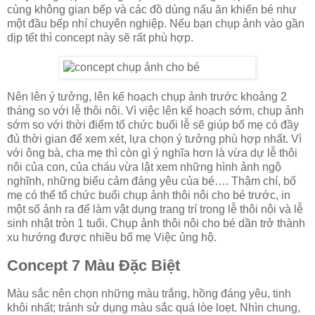
cùng không gian bếp và các đồ dùng nấu ăn khiến bé như
một đầu bếp nhí chuyên nghiệp. Nếu bạn chụp ảnh vào gần
dịp tết thì concept này sẽ rất phù hợp.
Nên lên ý tưởng, lên kế hoạch chụp ảnh trước khoảng 2
tháng so với lễ thôi nôi. Vì việc lên kế hoạch sớm, chụp ảnh
sớm so với thời điểm tổ chức buổi lễ sẽ giúp bố mẹ có đầy
đủ thời gian để xem xét, lựa chọn ý tưởng phù hợp nhất. Vì
với ông bà, cha mẹ thì còn gì ý nghĩa hơn là vừa dự lễ thôi
nôi của con, của cháu vừa lật xem những hình ảnh ngộ
nghĩnh, những biểu cảm đáng yêu của bé…. Thậm chí, bố
mẹ có thể tổ chức buổi chụp ảnh thôi nôi cho bé trước, in
một số ảnh ra để làm vật dụng trang trí trong lễ thôi nôi và lễ
sinh nhật tròn 1 tuổi. Chụp ảnh thôi nôi cho bé dần trở thành
xu hướng được nhiều bố mẹ Việc ủng hộ.
Concept 7 Màu Đặc Biệt
Màu sắc nên chọn những màu trắng, hồng đáng yêu, tinh
khôi nhất; tránh sử dụng màu sắc quá lòe loẹt. Nhìn chung,