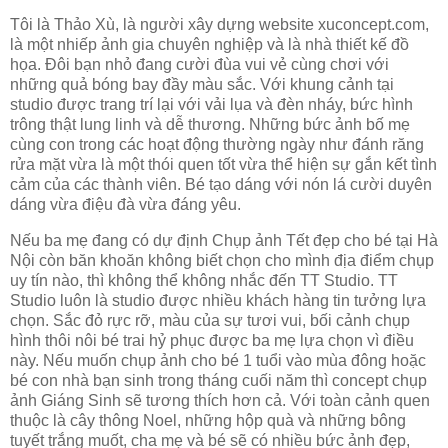
Tôi là Thảo Xù, là người xây dựng website xuconcept.com,
là một nhiếp ảnh gia chuyên nghiệp và là nhà thiết kế đồ
họa. Đôi bạn nhỏ đang cười đùa vui vẻ cùng chơi với
những quả bóng bay đầy màu sắc. Với khung cảnh tại
studio được trang trí lại với vải lụa và đèn nháy, bức hình
trông thật lung linh và dễ thương. Những bức ảnh bố mẹ
cùng con trong các hoạt động thường ngày như đánh răng
rửa mặt vừa là một thói quen tốt vừa thể hiện sự gắn kết tình
cảm của các thành viên. Bé tạo dáng với nón lá cười duyên
dáng vừa điệu đà vừa đáng yêu.
Nếu ba mẹ đang có dự định Chụp ảnh Tết đẹp cho bé tại Hà
Nội còn băn khoăn không biết chọn cho mình địa điểm chụp
uy tín nào, thì không thể không nhắc đến TT Studio. TT
Studio luôn là studio được nhiều khách hàng tin tưởng lựa
chọn. Sắc đỏ rực rỡ, màu của sự tươi vui, bối cảnh chụp
hình thôi nôi bé trai hỷ phục được ba mẹ lựa chọn vì điều
này. Nếu muốn chụp ảnh cho bé 1 tuổi vào mùa đông hoặc
bé con nhà bạn sinh trong tháng cuối năm thì concept chụp
ảnh Giáng Sinh sẽ tương thích hơn cả. Với toàn cảnh quen
thuộc là cây thông Noel, những hộp quà và những bông
tuyết trắng muốt, cha mẹ và bé sẽ có nhiều bức ảnh đẹp,