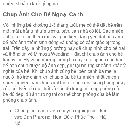
nhiều khoảnh khắc ý nghĩa .
Chụp Ảnh Cho Bé Ngoại Cảnh
Với những bé khoảng 1-3 tháng tuổi, mẹ có thể đặt bé trên
một mặt phẳng như giường, bàn, sàn nhà có lót. Các nhiếp
ảnh gia có thể thêm một vài phụ kiện đáng yêu đặt bên ảnh
để bức ảnh thêm sinh động và không có cảm giác bị trống
trái. Trên đây là những ý tưởng hay để chụp hình cho bé trai
và thông tin về Mimosa Wedding – địa chỉ chụp ảnh cho bé
trai uy tín. Hy vọng những thông tin này sẽ giúp ích cho bạn,
để bạn chụp được bộ ảnh đẹp, giữ lại những khoảnh khắc ý
nghĩa của bé. Khi chụp ảnh cùng bé, bên cạnh ba mẹ là
người hỗ trợ chính khi chụp giúp bé tự nhiên nhất thì còn
nhiều người thân khác xuất hiện trong cuộc sống hàng ngày
của bé. Nếu đồ nội thất và các đồ trang trí trong phòng của
bé đủ đẹp, đủ ấn tượng thì có thể chọn phòng của bé làm
phòng chụp ảnh.
Chúng tôi là ảnh viện chuyên nghiệp số 1 khu
vực Đan Phượng, Hoài Đức, Phúc Thọ – Hà
Nội.