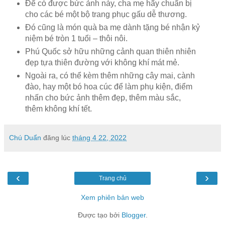
Để có được bức ảnh này, cha mẹ hãy chuẩn bị
cho các bé một bộ trang phục gấu dễ thương.
Đó cũng là món quà ba mẹ dành tặng bé nhận kỷ
niệm bé tròn 1 tuổi – thôi nôi.
Phú Quốc sở hữu những cảnh quan thiên nhiên
đẹp tựa thiên đường với không khí mát mẻ.
Ngoài ra, có thể kèm thêm những cây mai, cành
đào, hay một bó hoa cúc để làm phụ kiện, điểm
nhấn cho bức ảnh thêm đẹp, thêm màu sắc,
thêm không khí tết.
Chú Duẩn
đăng lúc
tháng 4 22, 2022
‹
›
Trang chủ
Xem phiên bản web
Được tạo bởi
Blogger
.