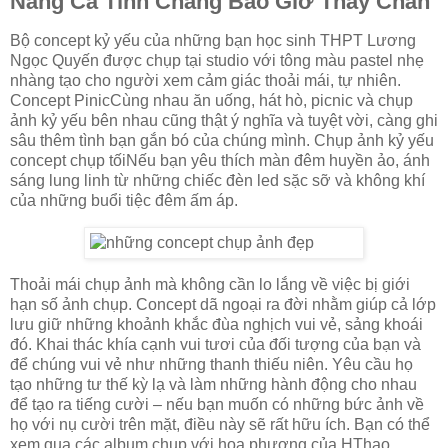
Nàng Cá Tính Chẳng Bao Giờ Thấy Chán
Bộ concept kỷ yếu của những bạn học sinh THPT Lương
Ngọc Quyến được chụp tại studio với tông màu pastel nhẹ
nhàng tạo cho người xem cảm giác thoải mái, tự nhiên.
Concept PinicCùng nhau ăn uống, hát hò, picnic và chụp
ảnh kỷ yếu bên nhau cũng thật ý nghĩa và tuyệt vời, càng ghi
sâu thêm tình bạn gắn bó của chúng mình. Chụp ảnh kỷ yếu
concept chụp tốiNếu bạn yêu thích màn đêm huyền ảo, ánh
sáng lung linh từ những chiếc đèn led sặc sỡ và không khí
của những buổi tiệc đêm ấm áp.
Thoải mái chụp ảnh mà không cần lo lắng về việc bị giới
hạn số ảnh chụp. Concept dã ngoại ra đời nhằm giúp cả lớp
lưu giữ những khoảnh khắc đùa nghịch vui vẻ, sảng khoái
đó. Khai thác khía cạnh vui tươi của đối tượng của bạn và
để chúng vui vẻ như những thanh thiếu niên. Yêu cầu họ
tạo những tư thế kỳ lạ và làm những hành động cho nhau
để tạo ra tiếng cười – nếu bạn muốn có những bức ảnh về
họ với nụ cười trên mặt, điều này sẽ rất hữu ích. Bạn có thể
xem qua các album chụp với hoa phượng của HThao