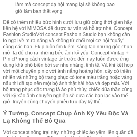
làm mà concept dạ hội mang lại sẽ không bao
giờ làm bạn thất vọng.
Để có thêm nhiều bức hình cưới lưu giữ cùng thời gian hãy
liên hệ với MIMOSA để được tư vấn và hỗ trợ nhé. Concept
Fashion StudioVới concept Fashoin Studio bạn không cần
lo ngại về mưa nắng và không từ chối mọi cơ hội “quẩy”
cùng các bạn. Ekip luôn tìm kiếm, sáng tạo những góc chụp
mới lạ để cho ra những bức ảnh kỷ yếu. Concept Vintag +
PinicPhong cách vintage từ trước đến nay luôn được ứng
dụng khá phổ biến bởi sự nhẹ nhàng, tinh tế. Và khi kết hợp
với một chuyến pinic với ánh nắng hoàng hôn, cây cỏ thiên
nhiên và những bộ trang phục có tone màu trắng hoặc vàng
nâu thì đã tạo nên một bộ ảnh thật hài hòa và đẹp mắt. Với
bộ trang phục đặc trưng là áo phù thủy, chiếc đũa thần cùng
với kỹ xảo ảnh chuyên nghiệp sẽ đưa các bạn lạc vào thế
giới truyện cùng chuyến phiêu lưu đầy kỳ thú.
Ý Tưởng, Concept Chụp Ảnh Kỷ Yếu Độc Và
Lạ Không Thể Bỏ Qua
Với concept nông trại này, những chiếc áo yếm liền quần đã