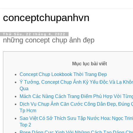
conceptchupanhvn
Thứ Sáu, 22 tháng 4, 2022
những concept chụp ảnh đẹp
Mục lục bài viết
Concept Chụp Lookbook Thời Trang Đẹp
Ý Tưởng, Concept Chụp Ảnh Kỷ Yếu Độc Và Lạ Khô
Qua
Mách Các Nàng Cách Trang Điểm Phù Hợp Với Từn
Dịch Vụ Chụp Ảnh Căn Cước Công Dân Đẹp, Đúng Q
Tp Hcm
Sao Việt Có Sở Thích Sưu Tập Nước Hoa: Ngọc Tri
Top 2
Pose Dáng Cực Xinh Với Những Cách Tạo Dáng Ch