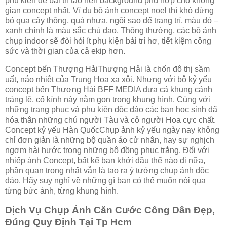
phụ kiện để bài trí tạo nên background phù hợp cho không
gian concept nhất. Ví dụ bộ ảnh concept noel thì khó đừng
bỏ qua cây thông, quả nhựa, ngôi sao để trang trí, màu đỏ –
xanh chính là màu sắc chủ đạo. Thông thường, các bộ ảnh
chụp indoor sẽ đòi hỏi ít phụ kiện bài trí hơ, tiết kiệm công
sức và thời gian của cả ekip hơn.
Concept bến Thượng HảiThượng Hải là chốn đô thị sầm
uất, náo nhiệt của Trung Hoa xa xôi. Nhưng với bộ kỷ yếu
concept bến Thượng Hải BFF MEDIA đưa cả khung cảnh
tráng lệ, cổ kính này nằm gọn trong khung hình. Cùng với
những trang phục và phụ kiện độc đáo các bạn học sinh đã
hóa thân những chú người Tàu và cô người Hoa cực chất.
Concept kỷ yếu Hàn QuốcChụp ảnh kỷ yếu ngày nay không
chỉ đơn giản là những bộ quần áo cử nhân, hay sự nghịch
ngợm hài hước trong những bộ đồng phục trắng. Đối với
nhiếp ảnh Concept, bất kể bạn khởi đầu thế nào đi nữa,
phần quan trọng nhất vẫn là tạo ra ý tưởng chụp ảnh độc
đáo. Hãy suy nghĩ về những gì bạn có thể muốn nói qua
từng bức ảnh, từng khung hình.
Dịch Vụ Chụp Ảnh Căn Cước Công Dân Đẹp,
Đúng Quy Định Tại Tp Hcm