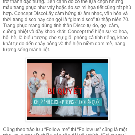
trở thành đặc trưng. Bên cạnh đó có thể lựa chọn những
mẫu trang phục như váy hoặc áo sơ mi họa tiết cũng rất phù
hợp. Concept DiscoLấy cảm hứng từ âm nhạc, văn hóa và
thời trang disco hay còn gọi là “glam disco” từ thập niên 70.
Trang phục mang đúng tinh thần Disco tự do, gợi cảm,
cuồng nhiệt và đầy khao khát. Concept thể hiện sự xa hoa,
hội hè, là biểu tượng cho sự giải phóng cá tính riêng, khao
khát tự do đến cháy bỏng và thể hiện niềm đam mê, năng
lượng sống mãnh liệt.
Cũng theo trào lưu “Follow me” thì “Follow us” cũng là một