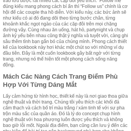
trào lưu được rất nhiều các cặp đôi yêu thích. “Follow me”
đúng kiểu mang phong cách bí ẩn thì “Follow us” chính là cơ
hội để các couple tha hồ diễn. Với kiểu này, các bức ảnh sẽ
như kiểu có ai đó đang dõi theo từng bước chân, từng
khoảnh khắc ngọt ngào của các cặp đôi trên mọi chặng
đường vậy. Cùng nhau ăn uống, hát hò, partynight và chụp
ảnh kỷ yếu bên nhau cũng thật ý nghĩa và tuyệt vời, càng ghi
sâu thêm tình bạn gắn bó của chúng mình. Phong cách thiết
kế của lookbook này hơi khác một chút so với những ví dụ
đầu tiên. Đây là một cuốn lookbook gây bất ngờ với từng
trang, nhưng nó thể hiện tốt một phong cách sống năng
động.
Mách Các Nàng Cách Trang Điểm Phù
Hợp Với Từng Dáng Mắt
Lấy cảm hứng từ hình học, thiết kế này là nơi giao thoa giữa
nghệ thuật và thời trang. Chúng tôi yêu thích các khối đá
cẩm thạch và cách bố trí màu trắng / xám tinh tế với sự pha
trộn màu sắc của quần áo. Đó là lý do concept chụp hình
nghệ thuật với hoa phượng luôn được yêu thích và không
bao giờ lỗi mốt. Ngoài địa điểm, bạn cũng cần lưu ý đến các