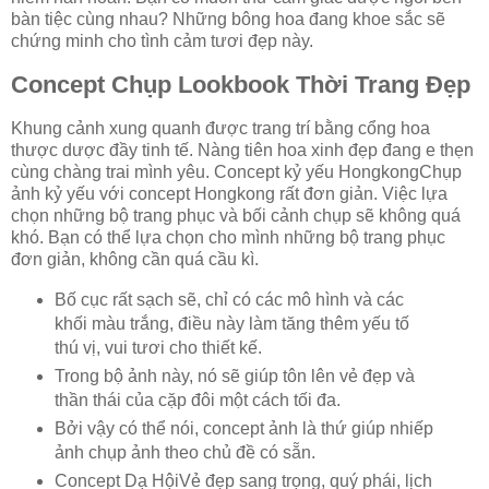
bàn tiệc cùng nhau? Những bông hoa đang khoe sắc sẽ
chứng minh cho tình cảm tươi đẹp này.
Concept Chụp Lookbook Thời Trang Đẹp
Khung cảnh xung quanh được trang trí bằng cổng hoa
thược dược đầy tinh tế. Nàng tiên hoa xinh đẹp đang e thẹn
cùng chàng trai mình yêu. Concept kỷ yếu HongkongChụp
ảnh kỷ yếu với concept Hongkong rất đơn giản. Việc lựa
chọn những bộ trang phục và bối cảnh chụp sẽ không quá
khó. Bạn có thể lựa chọn cho mình những bộ trang phục
đơn giản, không cần quá cầu kì.
Bố cục rất sạch sẽ, chỉ có các mô hình và các
khối màu trắng, điều này làm tăng thêm yếu tố
thú vị, vui tươi cho thiết kế.
Trong bộ ảnh này, nó sẽ giúp tôn lên vẻ đẹp và
thần thái của cặp đôi một cách tối đa.
Bởi vậy có thể nói, concept ảnh là thứ giúp nhiếp
ảnh chụp ảnh theo chủ đề có sẵn.
Concept Dạ HộiVẻ đẹp sang trọng, quý phái, lịch