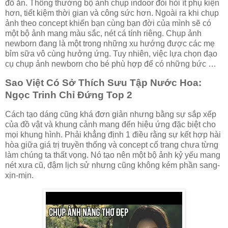
đồ ăn. Thông thường bộ ảnh chụp indoor đòi hỏi ít phụ kiện
hơn, tiết kiệm thời gian và công sức hơn. Ngoài ra khi chụp
ảnh theo concept khiến bạn cùng bạn đời của mình sẽ có
một bộ ảnh mang màu sắc, nét cá tính riêng. Chụp ảnh
newborn đang là một trong những xu hướng được các mẹ
bỉm sữa vô cùng hưởng ứng. Tuy nhiên, việc lựa chọn đạo
cụ chụp ảnh newborn cho bé phù hợp để có những bức …
Sao Việt Có Sở Thích Sưu Tập Nước Hoa:
Ngọc Trinh Chỉ Đứng Top 2
Cách tạo dáng cũng khá đơn giản nhưng bằng sự sắp xếp
của đồ vật và khung cảnh mang đến hiệu ứng đặc biệt cho
mọi khung hình. Phải khẳng định 1 điều rằng sự kết hợp hài
hòa giữa giá trị truyền thống và concept cổ trang chưa từng
làm chúng ta thất vọng. Nó tạo nên một bộ ảnh kỷ yếu mang
nét xưa cũ, đậm lịch sử nhưng cũng không kém phần sang-
xịn-mịn.