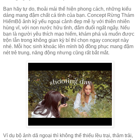
Bạn hãy tự do, thoải mái thể hiện phong cách, những kiểu
dáng mang đậm chất cá tính của bạn. Concept Rừng Thám
HiểmBộ ảnh kỷ yếu ngoại cảnh đẹp mê ly với thiên nhiên
hùng vĩ, với non nước hữu tình, đắm đuối ngất ngây. Nếu
bạn là người yêu thích mạo hiểm, khám phá và muốn được
trộn lẫn trong không gian kỳ bí thì chọn ngay concept này
nhé. Mỗi học sinh khoác lên mình bộ đồng phục mang đậm
nét trẻ trung, năng động nhưng cũng rất bắt mắt.
Ví dụ bộ ảnh dã ngoại thì không thể thiếu lều trại, thảm trải,