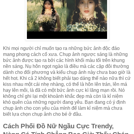
Khi mọi người chỉ muốn tạo ra những bức ảnh độc đáo
mang phong cách cổ xưa. Chụp ảnh ngược sáng là những
bức ảnh được tạo ra bởi các hình khối màu tối trên khung
nền sáng. Nụ hôn ngọt ngào là điều mà các cặp đôi thường
dành cho đối phương và kiểu chụp ảnh này chưa bao giờ là
hết hot. Khi cả 2 không biết phải tạo dáng thế nào nữa thì cứ
kiss nhau một cái nhẹ nhàng, có thể là hôn lên trán, lên má
hay lên môi, là đã có một bức ảnh cực kì lãng mạn rồi. Nó
không chỉ ghi lại một khoảnh khắc đẹp mà còn là kỉ niệm
khó quên của những người đang yêu. Bạn đang có ý định
chụp ảnh cho con yêu của mình để làm kỉ niệm mà chưa
biết lựa chọn chụp ảnh cho bé ở đâu.
Cách Phối Đồ Nữ Ngầu Cực Trendy,