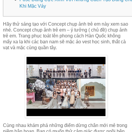
Khi Mặc Váy
Hãy thử sáng tạo với Concept chụp ảnh trẻ em này xem sao
nhé. Concept chụp ảnh trẻ em – ý tưởng ( chủ đề) chụp ảnh
trẻ em. Trang phục toát lên phong cách Hàn Quốc không
mấy xa lạ khi các bạn nam sẽ mặc áo vest học sinh, thắt cà
vạt và mặc cùng quần tây.
Cùng nhau khám phá những điểm dừng chân mới mẻ trong
niềm hân hoan. Bạn có muốn thử cảm giác được ngồi bên