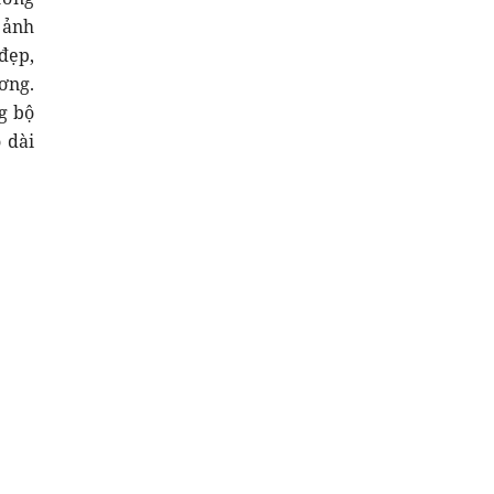
 ảnh
đẹp,
ơng.
g bộ
 dài