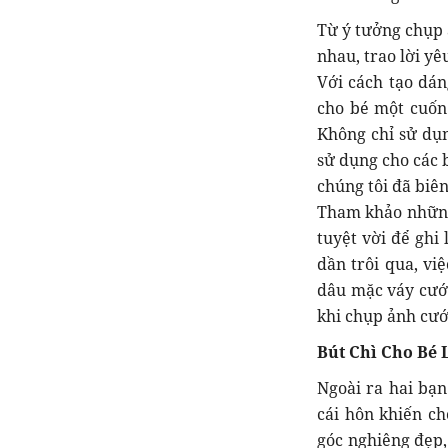
Từ ý tưởng chụp 
nhau, trao lời y
Với cách tạo dán
cho bé một cuốn
Không chỉ sử dụn
sử dụng cho các 
chúng tôi đã biê
Tham khảo những 
tuyệt vời để ghi
dần trôi qua, v
dâu mặc váy cưới
khi chụp ảnh cướ
Bút Chì Cho Bé 
Ngoài ra hai bạ
cái hôn khiến c
góc nghiêng đẹp,