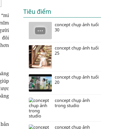
Tiêu điểm
 “mi
 mĩm
concept chụp ảnh tuổi
30
gười
 đôi
t hơn
concept chụp ảnh tuổi
25
năng
concept chụp ảnh tuổi
giúp
20
được
bằng
concept chụp ảnh
trong studio
 bản
concept chụp ảnh