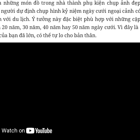
ến những món đồ trong nhà thành phụ kiện chụp ảnh đẹp
 người dự định chụp hình kỷ niệm ngày cưới ngoại cảnh có
 với du lịch. Ý tưởng này đặc biệt phù hợp với những cặp
 20 năm, 30 năm, 40 năm hay 50 năm ngày cưới. Vì đây là 
ủa bạn đã lớn, có thể tự lo cho bản thân.