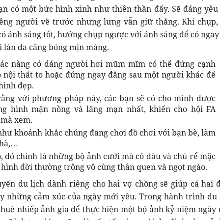
bạn có một bức hình xinh như thiên thần đấy. Sẽ đáng yêu
iêng người về trước nhưng lưng vẫn giữ thẳng. Khi chụp,
có ánh sáng tốt, hướng chụp ngược với ánh sáng để có ngay
ới làn da căng bóng mịn màng.
 các nàng có dáng người hơi mũm mĩm có thể đứng cạnh
 nội thất to hoặc đứng ngay đằng sau một người khác để
hình đẹp.
rằng với phương pháp này, các bạn sẽ có cho mình được
g hình mặn nồng và lãng mạn nhất, khiến cho hội FA
 mà xem.
hư khoảnh khắc chúng đang chơi đồ chơi với bạn bè, làm
nhà,…
, đó chính là những bộ ảnh cưới mà cô dâu và chú rể mặc
 hình đời thường trông vô cùng thân quen và ngọt ngào.
yến du lịch dành riêng cho hai vợ chồng sẽ giúp cả hai 
ậy những cảm xúc của ngày mới yêu. Trong hành trình du l
thuê nhiếp ảnh gia để thực hiện một bộ ảnh kỷ niệm ngày 