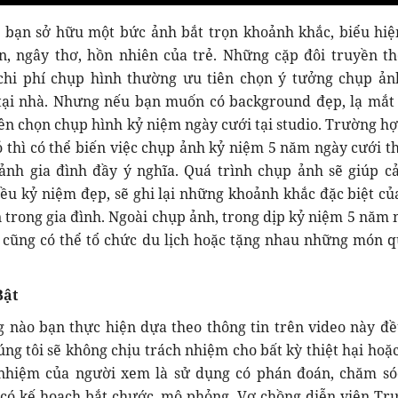
p bạn sở hữu một bức ảnh bắt trọn khoảnh khắc, biểu hiệ
n, ngây thơ, hồn nhiên của trẻ. Những cặp đôi truyền th
chi phí chụp hình thường ưu tiên chọn ý tưởng chụp ản
tại nhà. Nhưng nếu bạn muốn có background đẹp, lạ mắt
nên chọn chụp hình kỷ niệm ngày cưới tại studio. Trường hợ
ỏ thì có thể biến việc chụp ảnh kỷ niệm 5 năm ngày cưới t
ảnh gia đình đầy ý nghĩa. Quá trình chụp ảnh sẽ giúp cả
ều kỷ niệm đẹp, sẽ ghi lại những khoảnh khắc đặc biệt của
n trong gia đình. Ngoài chụp ảnh, trong dịp kỷ niệm 5 năm 
i cũng có thể tổ chức du lịch hoặc tặng nhau những món q
Bật
 nào bạn thực hiện dựa theo thông tin trên video này đề
úng tôi sẽ không chịu trách nhiệm cho bất kỳ thiệt hại hoặ
 nhiệm của người xem là sử dụng có phán đoán, chăm só
có kế hoạch bắt chước, mô phỏng. Vợ chồng diễn viên Tr