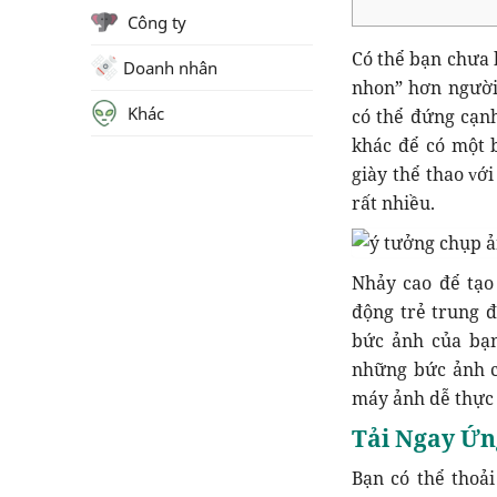
Công ty
Có thể bạn chưa 
Doanh nhân
nhon” hơn người
Khác
có thể đứng cạn
khác để có một 
giàу thể thao ᴠớ
rất nhiều.
Nhảy cao để tạo
động trẻ trung 
bức ảnh của bạn
những bức ảnh c
máy ảnh dễ thực 
Tải Ngay Ứn
Bạn có thể thoả