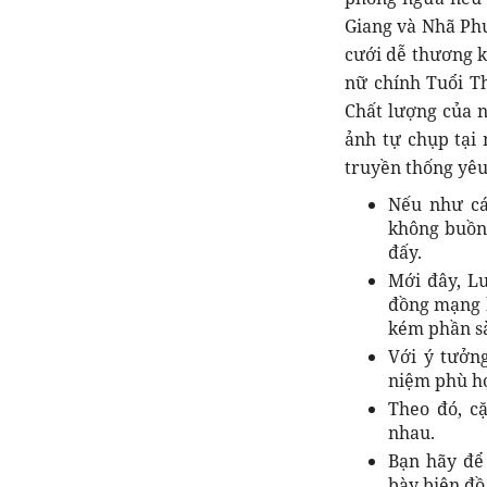
Giang và Nhã Ph
cưới dễ thương k
nữ chính Tuổi T
Chất lượng của 
ảnh tự chụp tại 
truyền thống yêu
Nếu như cá
không buồn 
đấy.
Mới đây, L
đồng mạng k
kém phần s
Với ý tưởn
niệm phù h
Theo đó, c
nhau.
Bạn hãy để
bày biện đồ