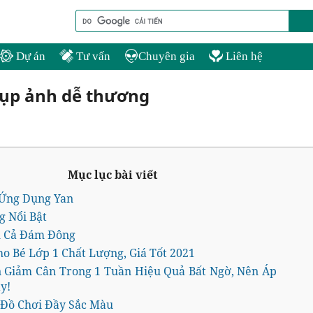
Dự án
Tư vấn
Chuyên gia
Liên hệ
hụp ảnh dễ thương
Mục lục bài viết
 Ứng Dụng Yan
g Nổi Bật
 Cả Đám Đông
ho Bé Lớp 1 Chất Lượng, Giá Tốt 2021
 Giảm Cân Trong 1 Tuần Hiệu Quả Bất Ngờ, Nên Áp
y!
 Đồ Chơi Đầy Sắc Màu