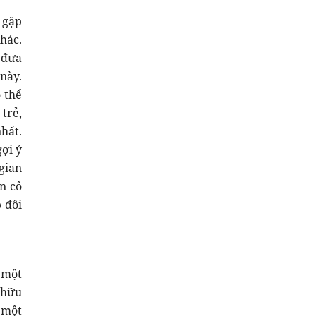
 gặp
khác.
 đưa
này.
 thể
 trẻ,
nhất.
ợi ý
gian
n cô
 đôi
 một
 hữu
 một