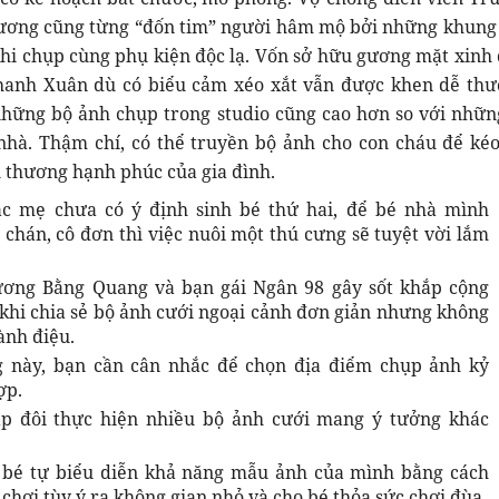
ương cũng từng “đốn tim” người hâm mộ bởi những khung
hi chụp cùng phụ kiện độc lạ. Vốn sở hữu gương mặt xinh 
hanh Xuân dù có biểu cảm xéo xắt vẫn được khen dễ thư
những bộ ảnh chụp trong studio cũng cao hơn so với nhữn
nhà. Thậm chí, có thể truyền bộ ảnh cho con cháu để kéo
 thương hạnh phúc của gia đình.
c mẹ chưa có ý định sinh bé thứ hai, để bé nhà mình
chán, cô đơn thì việc nuôi một thú cưng sẽ tuyệt vời lắm
ương Bằng Quang và bạn gái Ngân 98 gây sốt khắp cộng
hi chia sẻ bộ ảnh cưới ngoại cảnh đơn giản nhưng không
ành điệu.
g này, bạn cần cân nhắc để chọn địa điểm chụp ảnh kỷ
ợp.
ặp đôi thực hiện nhiều bộ ảnh cưới mang ý tưởng khác
 bé tự biểu diễn khả năng mẫu ảnh của mình bằng cách
 chơi tùy ý ra không gian nhỏ và cho bé thỏa sức chơi đùa.