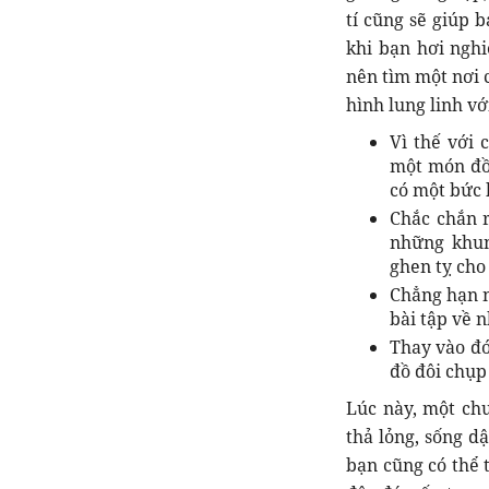
tí cũng sẽ giúp 
khi bạn hơi ngh
nên tìm một nơi 
hình lung linh v
Vì thế với
một món đồ
có một bức 
Chắc chắn 
những khun
ghen tỵ cho
Chẳng hạn n
bài tập về 
Thay vào đó
đồ đôi chụp
Lúc này, một chu
thả lỏng, sống d
bạn cũng có thể 