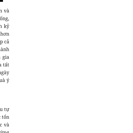
n và
ống,
h kỷ
 hơn
p cả
hành
 gia
 tất
ngày
uà ý
u tự
c tổn
c và
ường