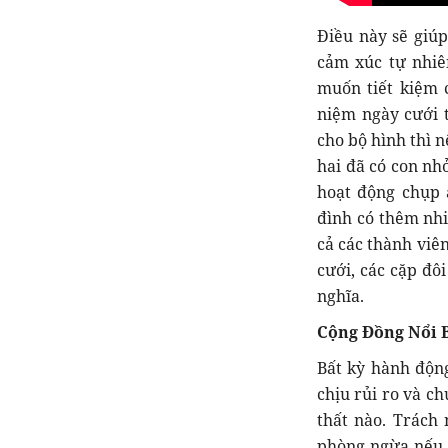
Điều này sẽ giú
cảm xúc tự nhiê
muốn tiết kiệm 
niệm ngày cưới 
cho bộ hình thì 
hai đã có con nh
hoạt động chụp 
đình có thêm nhi
cả các thành viê
cưới, các cặp đô
nghĩa.
Cộng Đồng Nổi 
Bất kỳ hành động
chịu rủi ro và ch
thất nào. Trách
phòng ngừa nếu 