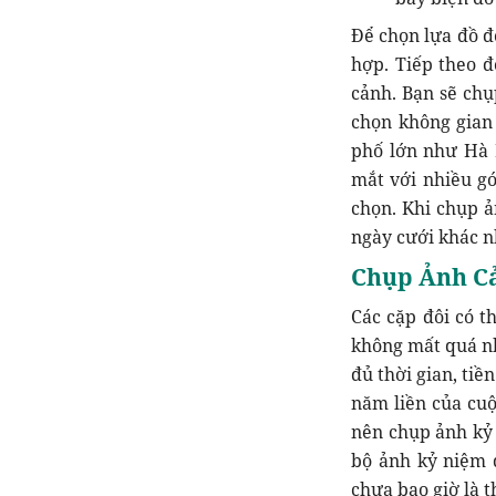
Để chọn lựa đồ đ
hợp. Tiếp theo đ
cảnh. Bạn sẽ chụ
chọn không gian
phố lớn như Hà 
mắt với nhiều gó
chọn. Khi chụp ả
ngày cưới khác n
Chụp Ảnh C
Các cặp đôi có t
không mất quá nh
đủ thời gian, ti
năm liền của cuộ
nên chụp ảnh kỷ 
bộ ảnh kỷ niệm 
chưa bao giờ là t