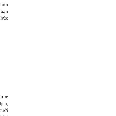
 hơn
 bạn
 bức
được
ịch,
cưới