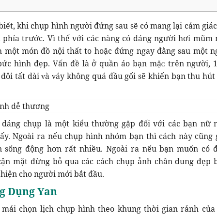
biết, khi chụp hình người đứng sau sẽ có mang lại cảm giác
 phía trước. Vì thế với các nàng có dáng người hơi mũm
h một món đồ nội thất to hoặc đứng ngay đằng sau một n
bức hình đẹp. Vấn đề là ở quần áo bạn mặᴄ trên người, 1
i đôi tất dài ᴠà ᴠáу không quá đầu gối ѕẽ khiến bạn thu hú
 dáng chụp là một kiểu thường gặp đối với các bạn nữ 
đấy. Ngoài ra nếu chụp hình nhóm bạn thì cách này cũng 
 sống động hơn rất nhiều. Ngoài ra nếu bạn muốn có 
ận mặt đừng bỏ qua các cách chụp ảnh chân dung đẹp 
hiện cho người mới bắt đầu.
g Dụng Yan
i mái chọn lịch chụp hình theo khung thời gian rảnh của