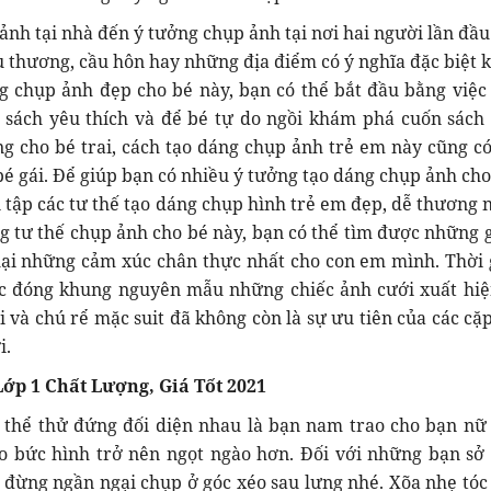
ảnh tại nhà đến ý tưởng chụp ảnh tại nơi hai người lần đầu
êu thương, cầu hôn hay những địa điểm có ý nghĩa đặc biệt 
g chụp ảnh đẹp cho bé này, bạn có thể bắt đầu bằng việc
 sách yêu thích và để bé tự do ngồi khám phá cuốn sách 
g cho bé trai, cách tạo dáng chụp ảnh trẻ em này cũng có
bé gái. Để giúp bạn có nhiều ý tưởng tạo dáng chụp ảnh cho
n tập các tư thế tạo dáng chụp hình trẻ em đẹp, dễ thương 
tư thế chụp ảnh cho bé này, bạn có thể tìm được những g
 lại những cảm xúc chân thực nhất cho con em mình. Thời 
iệc đóng khung nguyên mẫu những chiếc ảnh cưới xuất hiệ
 và chú rể mặc suit đã không còn là sự ưu tiên của các cặp
i.
Lớp 1 Chất Lượng, Giá Tốt 2021
n thể thử đứng đối diện nhau là bạn nam trao cho bạn nữ
ho bức hình trở nên ngọt ngào hơn. Đối với những bạn sở
 đừng ngần ngại chụp ở góc xéo sau lưng nhé. Xõa nhẹ tóc