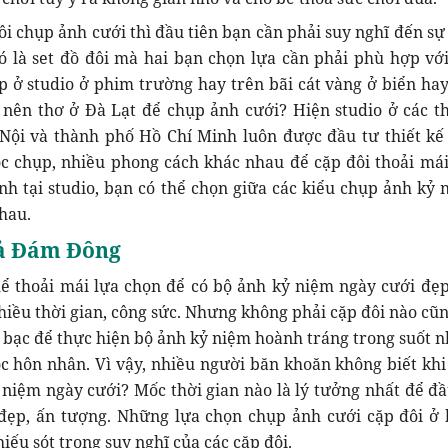
ôi chụp ảnh cưới thì đầu tiên bạn cần phải suy nghĩ đến sự
ó là set đồ đôi mà hai bạn chọn lựa cần phải phù hợp với
p ở studio ở phim trường hay trên bãi cát vàng ở biển hay
 nên thơ ở Đà Lạt để chụp ảnh cưới? Hiện studio ở các t
Nội và thành phố Hồ Chí Minh luôn được đầu tư thiết kế
c chụp, nhiều phong cách khác nhau để cặp đôi thoải mái
nh tại studio, bạn có thể chọn giữa các kiểu chụp ảnh kỷ 
hau.
ả Đám Đông
hể thoải mái lựa chọn để có bộ ảnh kỷ niệm ngày cưới đẹ
iều thời gian, công sức. Nhưng không phải cặp đôi nào cũn
ền bạc để thực hiện bộ ảnh kỷ niệm hoành tráng trong suốt 
c hôn nhân. Vì vậy, nhiều người băn khoăn không biết khi
niệm ngày cưới? Mốc thời gian nào là lý tưởng nhất để đầ
đẹp, ấn tượng. Những lựa chọn chụp ảnh cưới cặp đôi ở 
hiếu sót trong suy nghĩ của các cặp đôi.