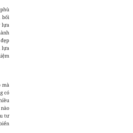
 phù
 bối
 lựa
hành
 đẹp
 lựa
niệm
p mà
g có
nhiều
 nào
u tư
biển